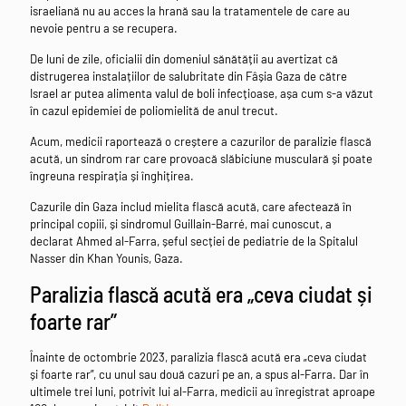
israeliană nu au acces la hrană sau la tratamentele de care au
nevoie pentru a se recupera.
De luni de zile, oficialii din domeniul sănătății au avertizat că
distrugerea instalațiilor de salubritate din Fâșia Gaza de către
Israel ar putea alimenta valul de boli infecțioase, așa cum s-a văzut
în cazul epidemiei de poliomielită de anul trecut.
Acum, medicii raportează o creștere a cazurilor de paralizie flască
acută, un sindrom rar care provoacă slăbiciune musculară și poate
îngreuna respirația și înghițirea.
Cazurile din Gaza includ mielita flască acută, care afectează în
principal copiii, și sindromul Guillain-Barré, mai cunoscut, a
declarat Ahmed al-Farra, șeful secției de pediatrie de la Spitalul
Nasser din Khan Younis, Gaza.
Paralizia flască acută era „ceva ciudat și
foarte rar”
Înainte de octombrie 2023, paralizia flască acută era „ceva ciudat
și foarte rar”, cu unul sau două cazuri pe an, a spus al-Farra. Dar în
ultimele trei luni, potrivit lui al-Farra, medicii au înregistrat aproape