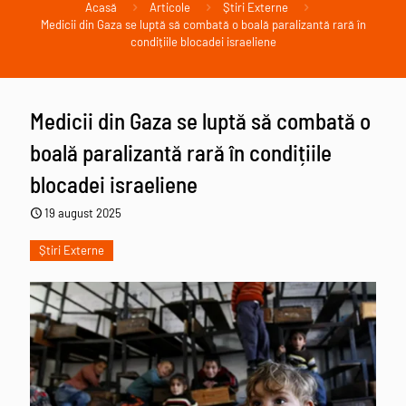
Acasă
Articole
Știri Externe
Medicii din Gaza se luptă să combată o boală paralizantă rară în
condițiile blocadei israeliene
Medicii din Gaza se luptă să combată o
boală paralizantă rară în condițiile
blocadei israeliene
19 august 2025
Știri Externe