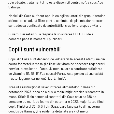
„Din păcate, tratamentul nu este disponibil pentru noi”, a spus Abu
Salmiya.
Medicii din Gaza au făcut apel la colegii voluntari din grupuri străine
să încerce să aducă filtre pentru schimbul de plasmă, dar acestea
sunt adesea confiscate de autoritățile israeliene, a spus al-Farra.
Guvernul israelian nu a răspuns la solicitarea POLITICO de a
comenta până la momentul publicării.
Copiii sunt vulnerabili
Copiii din Gaza sunt deosebit de vulnerabili la această afecțiune din
cauza foametei în masă și a lipsei de vitamine necesare regenerării
nervilor, a explicat al-Farra. „Nimeni nu are o cantitate suficientă
de vitamine B1, B6, B12”, a spus al-Farra. Asta pentru că „nu există
fructe, legume, carne, ouă, iaurt, nimic”.
Israelul a restricționat sever intrarea alimentelor în Gaza din
octombrie 2023, ceea ce a dus la malnutriție cronică și foamete în
masă. Oficialii din domeniul sănătății din Gaza spun că 188 de
persoane au murit de foame din octombrie 2023, majoritatea fiind
copii. Ministerul Sănătății din Gaza, care face parte din guvernul
condus de Hamas, ține evidențe detaliate ale victimelor,