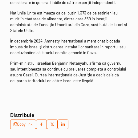
considerate în general fiabile de către experții independenți.
Națiunile Unite estimează că cel puțin 1.373 de palestinieni au
murit în căutarea de alimente, dintre care 859 în locații
administrate de Fundația Umanitară din Gaza, susținută de Israel și
Statele Unite.
În decembrie 2024, Amnesty International a menționat blocada
impusă de Israel și distrugerea instalațiilor sanitare în raportul său,
concluzionând că Israelul comite genocid în Gaza.
Prim-ministrul israelian Benjamin Netanyahu afirmă că guvernul
său intenționează să continue cu preluarea completă a controlului
asupra Gazei. Curtea Internațională de Justiție a decis deja că
ocuparea teritoriului de către Israel este ilegală.
Distribuie
Copy link