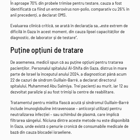
În aproape 70% din probele trimise pentru testare, cauza a fost
identificată ca fiind un enterovirus non-polio, comparativ cu 26% în
anii precedenți, a declarat OMS.
Evaluarea clinică critică, se arată în declarația sa, „este extrem de
dificilă în Gaza în acest moment, din cauza lipsei capacităților de
diagnostic, de laborator și de testare”.
Puține opțiuni de tratare
De asemenea, medicii spun că au puține opțiuni pentru tratarea
pacienților. Personalul spitalului Al-Shifa din Gaza, distrus în mare
parte de Israel la începutul anului 2024, a diagnosticat până acum
22 de cazuri de sindrom Guillain-Barré, a declarat directorul
spitalului, Muhammed Abu Salmiya. Trei pacienți au murit, iar 12 au
dezvoltat paralizie și au fost trimiși la centre de reabilitare.
Tratamentul pentru mielita flască acută și sindromul Guillain-Barré
include imunoglobuline intravenoase – anticorpi utilizați pentru
neutralizarea infecției – sau schimbul de plasmă, care implică
filtrarea sângelui. Niciuna dintre aceste metode nu este disponibilă
în Gaza, unde există o penurie cronică de consumabile medicale de
bază din cauza blocadei israeliene.