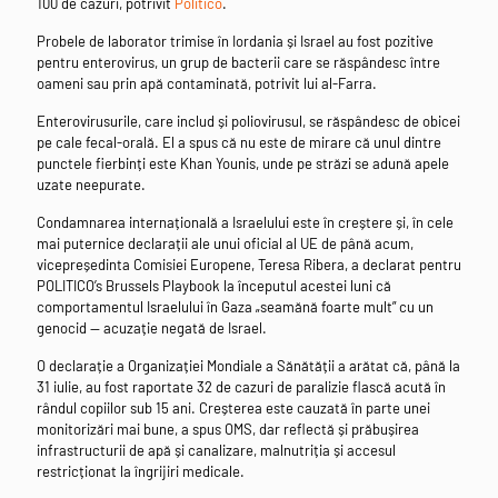
100 de cazuri, potrivit
Politico
.
Probele de laborator trimise în Iordania și Israel au fost pozitive
pentru enterovirus, un grup de bacterii care se răspândesc între
oameni sau prin apă contaminată, potrivit lui al-Farra.
Enterovirusurile, care includ și poliovirusul, se răspândesc de obicei
pe cale fecal-orală. El a spus că nu este de mirare că unul dintre
punctele fierbinți este Khan Younis, unde pe străzi se adună apele
uzate neepurate.
Condamnarea internațională a Israelului este în creștere și, în cele
mai puternice declarații ale unui oficial al UE de până acum,
vicepreședinta Comisiei Europene, Teresa Ribera, a declarat pentru
POLITICO’s Brussels Playbook la începutul acestei luni că
comportamentul Israelului în Gaza „seamănă foarte mult” cu un
genocid — acuzație negată de Israel.
O declarație a Organizației Mondiale a Sănătății a arătat că, până la
31 iulie, au fost raportate 32 de cazuri de paralizie flască acută în
rândul copiilor sub 15 ani. Creșterea este cauzată în parte unei
monitorizări mai bune, a spus OMS, dar reflectă și prăbușirea
infrastructurii de apă și canalizare, malnutriția și accesul
restricționat la îngrijiri medicale.