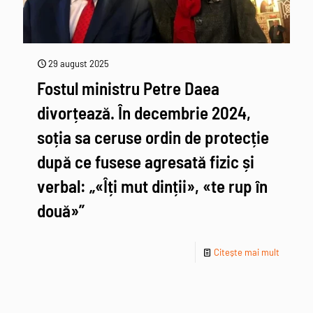
29 august 2025
Fostul ministru Petre Daea
divorțează. În decembrie 2024,
soția sa ceruse ordin de protecție
după ce fusese agresată fizic și
verbal: „«Îți mut dinții», «te rup în
două»”
Citește mai mult