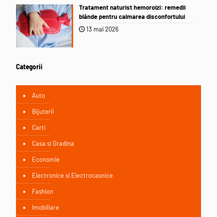
Tratament naturist hemoroizi: remedii
blânde pentru calmarea disconfortului
13 mai 2026
Categorii
Auto
Bijuterii
Carti
Casa si Gradina
Economie
Electronice si Electrocasnice
Fashion
Imobiliare