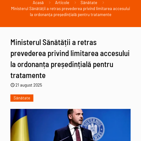
Acasă
Articole
Sănătate
Ministerul Sănătății a retras prevederea privind limitarea accesului
la ordonanța președințială pentru tratamente
Ministerul Sănătății a retras
prevederea privind limitarea accesului
la ordonanța președințială pentru
tratamente
21 august 2025
Sănătate