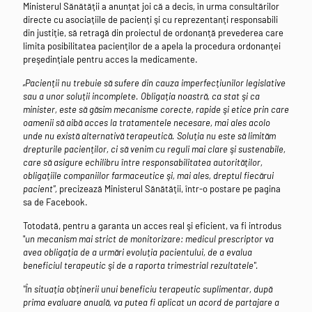
Ministerul Sănătăţii a anunţat joi că a decis, în urma consultărilor
directe cu asociaţiile de pacienţi şi cu reprezentanţi responsabili
din justiţie, să retragă din proiectul de ordonanţă prevederea care
limita posibilitatea pacienţilor de a apela la procedura ordonanţei
preşedinţiale pentru acces la medicamente.
„Pacienţii nu trebuie să sufere din cauza imperfecţiunilor legislative
sau a unor soluţii incomplete. Obligaţia noastră, ca stat şi ca
minister, este să găsim mecanisme corecte, rapide şi etice prin care
oamenii să aibă acces la tratamentele necesare, mai ales acolo
unde nu există alternativă terapeutică. Soluţia nu este să limităm
drepturile pacienţilor, ci să venim cu reguli mai clare şi sustenabile,
care să asigure echilibru între responsabilitatea autorităţilor,
obligaţiile companiilor farmaceutice şi, mai ales, dreptul fiecărui
pacient",
precizează Ministerul Sănătăţii, într-o postare pe pagina
sa de Facebook.
Totodată, pentru a garanta un acces real şi eficient, va fi introdus
"
un mecanism mai strict de monitorizare: medicul prescriptor va
avea obligaţia de a urmări evoluţia pacientului, de a evalua
beneficiul terapeutic şi de a raporta trimestrial rezultatele".
"În situaţia obţinerii unui beneficiu terapeutic suplimentar, după
prima evaluare anuală, va putea fi aplicat un acord de partajare a