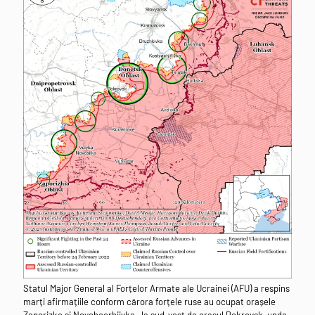
Statul Major General al Forțelor Armate ale Ucrainei (AFU) a respins
marți afirmațiile conform cărora forțele ruse au ocupat orașele
Zaporizke și Novoheorhiivka , la sud-vest de orașul Pokrovsk, unde