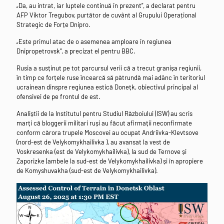
„Da, au intrat, iar luptele continuă în prezent”, a declarat pentru
AFP Viktor Tregubov, purtător de cuvânt al Grupului Operațional
Strategic de Forțe Dnipro.
„Este primul atac de o asemenea amploare în regiunea
Dnipropetrovsk”, a precizat el pentru BBC.
Rusia a susținut pe tot parcursul verii că a trecut granișa regiunii,
în timp ce forțele ruse încearcă să pătrundă mai adânc în teritoriul
ucrainean dinspre regiunea estică Donețk, obiectivul principal al
ofensivei de pe frontul de est.
Analiștii de la Institutul pentru Studiul Războiului (ISW) au scris
marți că bloggerii militari ruși au făcut afirmații neconfirmate
conform cărora trupele Moscovei au ocupat Andriivka-Klevtsove
(nord-est de Velykomykhailivka ), au avansat la vest de
Voskresenka (est de Velykomykhailivka), la sud de Ternove și
Zaporizke (ambele la sud-est de Velykomykhailivka) și în apropiere
de Komyshuvakha (sud-est de Velykomykhailivka).