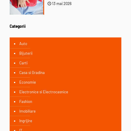
13 mai 2026
Categorii
Auto
Bijuterii
Carti
Casa si Gradina
Economie
Electronice si Electrocasnice
Fashion
Imobiliare
Ingrijire
IT