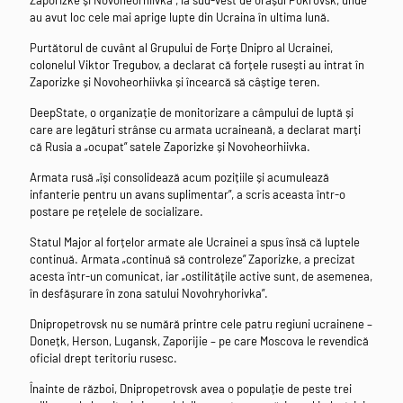
au avut loc cele mai aprige lupte din Ucraina în ultima lună.
Purtătorul de cuvânt al Grupului de Forțe Dnipro al Ucrainei,
colonelul Viktor Tregubov, a declarat că forțele rusești au intrat în
Zaporizke și Novoheorhiivka și încearcă să câștige teren.
DeepState, o organizație de monitorizare a câmpului de luptă și
care are legături strânse cu armata ucraineană, a declarat marți
că Rusia a „ocupat” satele Zaporizke și Novoheorhiivka.
Armata rusă „își consolidează acum pozițiile și acumulează
infanterie pentru un avans suplimentar”, a scris aceasta într-o
postare pe rețelele de socializare.
Statul Major al forțelor armate ale Ucrainei a spus însă că luptele
continuă. Armata „continuă să controleze” Zaporizke, a precizat
acesta într-un comunicat, iar „ostilitățile active sunt, de asemenea,
în desfășurare în zona satului Novohryhorivka”.
Dnipropetrovsk nu se numără printre cele patru regiuni ucrainene –
Donețk, Herson, Lugansk, Zaporijie – pe care Moscova le revendică
oficial drept teritoriu rusesc.
Înainte de război, Dnipropetrovsk avea o populație de peste trei