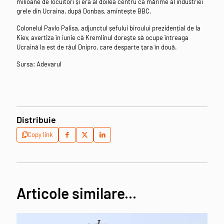
milioane de locuitori și era al doilea centru ca mărime al industriei
grele din Ucraina, după Donbas, amintește BBC.
Colonelul Pavlo Palisa, adjunctul șefului biroului prezidențial de la
Kiev, avertiza în iunie că Kremlinul dorește să ocupe întreaga
Ucraină la est de râul Dnipro, care desparte țara în două.
Sursa: Adevarul
Distribuie
Copy link
Articole similare...