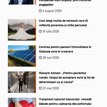
companiile sunt expuse, prin conturile
angajaților
4 august 2026
Cum alegi rochia de mireasă care îți
reflectă povestea și stilul personal
15 iulie 2026
Cererea pentru panouri fotovoltaice în
Slobozia este în creștere
28 mai 2026
Hüseyin Azman: „Pentru pacientul
român, timpul de așteptare este la fel de
determinant ca și costul”
22 mai 2026
Tratament naturist hemoroizi: remedii
blânde pentru calmarea disconfortului