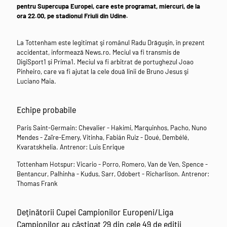
pentru Supercupa Europei, care este programat, miercuri, de la
ora 22.00, pe stadionul Friuli din Udine.
La Tottenham este legitimat şi românul Radu Drăguşin, în prezent
accidentat, informează News.ro. Meciul va fi transmis de
DigiSport1 și Prima1. Meciul va fi arbitrat de portughezul Joao
Pinheiro, care va fi ajutat la cele două linii de Bruno Jesus şi
Luciano Maia.
Echipe probabile
Paris Saint-Germain: Chevalier - Hakimi, Marquinhos, Pacho, Nuno
Mendes - Zaïre-Emery, Vitinha, Fabián Ruiz - Doué, Dembélé,
Kvaratskhelia. Antrenor: Luis Enrique
Tottenham Hotspur: Vicario - Porro, Romero, Van de Ven, Spence -
Bentancur, Palhinha - Kudus, Sarr, Odobert - Richarlison. Antrenor:
Thomas Frank
Deţinătorii Cupei Campionilor Europeni/Liga
Campionilor au câştigat 29 din cele 49 de ediţii