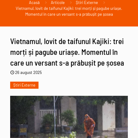
Acasă
Articole
Știri Externe
Vietnamul, lovit de taifunul Kajiki: trei morți și pagube uriașe.
Momentul în care un versant s-a prăbușit pe șosea
Vietnamul, lovit de taifunul Kajiki: trei
morți și pagube uriașe. Momentul în
care un versant s-a prăbușit pe șosea
26 august 2025
Știri Externe