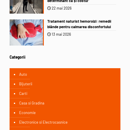
determinant ca și costul”
22 mai 2026
Tratament naturist hemoroizi: remedii
blânde pentru calmarea disconfortului
13 mai 2026
Categorii
Auto
Bijuterii
Carti
Casa si Gradina
Economie
Electronice si Electrocasnice