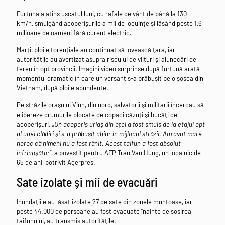
Furtuna a atins uscatul luni, cu rafale de vânt de până la 130
km/h, smulgând acoperișurile a mii de locuințe și lăsând peste 1,6
milioane de oameni fără curent electric.
Marți, ploile torențiale au continuat să lovească țara, iar
autoritățile au avertizat asupra riscului de viituri și alunecări de
teren în opt provincii. Imagini video surprinse după furtună arată
momentul dramatic în care un versant s-a prăbușit pe o șosea din
Vietnam, după ploile abundente.
Pe străzile orașului Vinh, din nord, salvatorii și militarii încercau să
elibereze drumurile blocate de copaci căzuți și bucăți de
acoperișuri. „
Un acoperiș uriaș din oțel a fost smuls de la etajul opt
al unei clădiri și s-a prăbușit chiar în mijlocul străzii. Am avut mare
noroc că nimeni nu a fost rănit. Acest taifun a fost absolut
înfricoșător
”, a povestit pentru AFP Tran Van Hung, un localnic de
65 de ani, potrivit Agerpres.
Sate izolate și mii de evacuări
Inundațiile au lăsat izolate 27 de sate din zonele muntoase, iar
peste 44.000 de persoane au fost evacuate înainte de sosirea
taifunului, au transmis autoritățile.